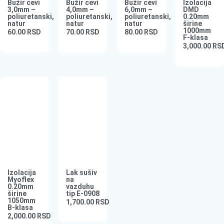
Bužir cevi
Bužir cevi
Bužir cevi
Izolacija
3,0mm –
4,0mm –
6,0mm –
DMD
poliuretanski,
poliuretanski,
poliuretanski,
0.20mm
natur
natur
natur
širine
1000mm
60.00
RSD
70.00
RSD
80.00
RSD
F-klasa
3,000.00
RS
Izolacija
Lak sušiv
Myoflex
na
0.20mm
vazduhu
širine
tip E-0908
1050mm
1,700.00
RSD
B-klasa
2,000.00
RSD