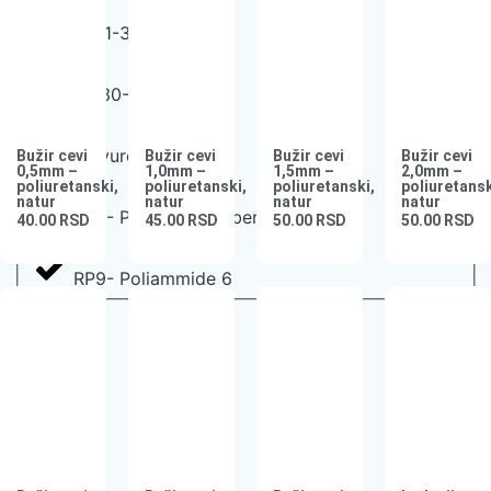
M111-35N
M530-50A
Polyurethene
Bužir cevi
Bužir cevi
Bužir cevi
Bužir cevi
0,5mm –
1,0mm –
1,5mm –
2,0mm –
poliuretanski,
poliuretanski,
poliuretanski,
poliuretansk
natur
natur
natur
natur
RP3- PA6 + 35% Fiberglass
40.00
RSD
45.00
RSD
50.00
RSD
50.00
RSD
RP9- Poliammide 6