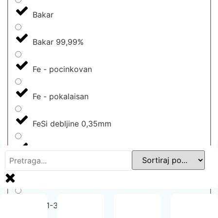
Bakar
Bakar 99,99%
Fe - pocinkovan
Fe - pokalaisan
FeSi debljine 0,35mm
FeSi debljine 0,50mm
FX-Latamid 6 H2G30
M111-35A