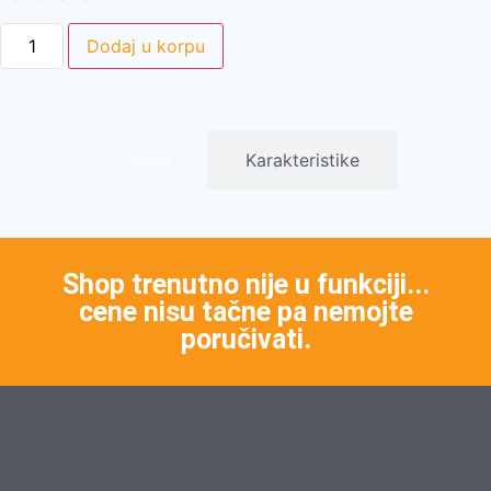
Dodaj u korpu
Opis
Karakteristike
Shop trenutno nije u funkciji...
cene nisu tačne pa nemojte
poručivati.