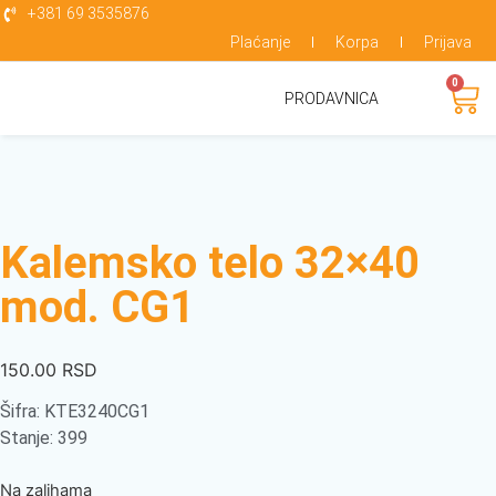
+381 69 3535876
Plaćanje
Korpa
Prijava
0
PRODAVNICA
Kalemsko telo 32×40
mod. CG1
150.00
RSD
Šifra: KTE3240CG1
Stanje: 399
Na zalihama